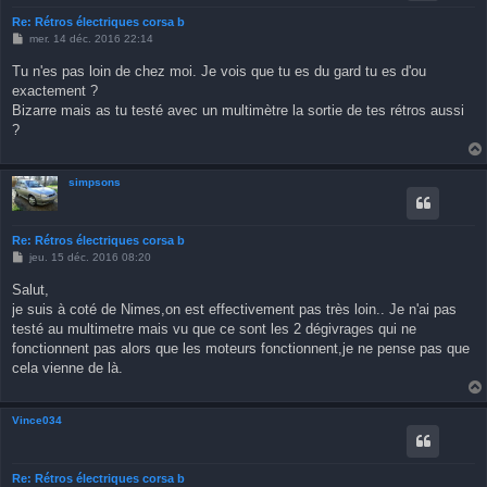
Re: Rétros électriques corsa b
M
mer. 14 déc. 2016 22:14
e
s
Tu n'es pas loin de chez moi. Je vois que tu es du gard tu es d'ou
s
exactement ?
a
g
Bizarre mais as tu testé avec un multimètre la sortie de tes rétros aussi
e
?
simpsons
Re: Rétros électriques corsa b
M
jeu. 15 déc. 2016 08:20
e
s
Salut,
s
je suis à coté de Nimes,on est effectivement pas très loin.. Je n'ai pas
a
g
testé au multimetre mais vu que ce sont les 2 dégivrages qui ne
e
fonctionnent pas alors que les moteurs fonctionnent,je ne pense pas que
cela vienne de là.
Vince034
Re: Rétros électriques corsa b