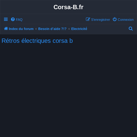
Corsa-B.fr
FAQ
S’enregistrer
Connexion
R
Index du forum
Besoin d'aide ?!?
Electricité
e
Rétros électriques corsa b
c
h
e
r
c
h
e
r