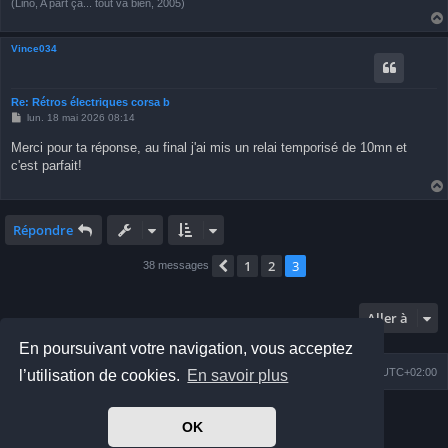
(Lino, A part ça... tout va bien, 2005)
Vince034
Re: Rétros électriques corsa b
M
lun. 18 mai 2026 08:14
e
s
Merci pour ta réponse, au final j'ai mis un relai temporisé de 10mn et
s
c'est parfait!
a
g
e
Répondre
1
2
3
Précédente
38 messages
Aller à
En poursuivant votre navigation, vous acceptez
Index du forum
Nous contacter
Heures au format
UTC+02:00
l’utilisation de cookies.
En savoir plus
Développé par
phpBB
® Forum Software © phpBB Limited
OK
Prosilver Dark Edition by
Premium phpBB Styles
Traduit par
phpBB-fr.com