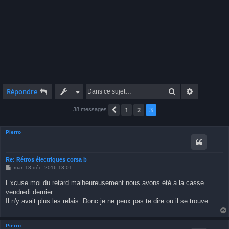
Rechercher
Recherche 
Répondre
1
2
3
Précédente
38 messages
Pierro
Re: Rétros électriques corsa b
M
mar. 13 déc. 2016 13:01
e
s
Excuse moi du retard malheureusement nous avons été a la casse
s
vendredi dernier.
a
g
Il n'y avait plus les relais. Donc je ne peux pas te dire ou il se trouve.
e
Pierro