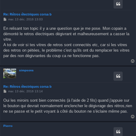
Re: Rétros électriques corsa b
M
mar. 13 déc. 2016 13:03
e
s
En relisant ton topic il y a une question que je me pose. Mon copain a
s
démonté le retros électriques dégivrant et malheureusement a casser la
a
g
vitre.
e
A toi de voir si tes vitres de retros sont connectés etc, car si les vitres
des retros on pétées, le problème c'est qu'ils ont du remplacer les vitres
par des non dégivrantes du coup ca ne fonctionne pas.
simpsons
Re: Rétros électriques corsa b
M
mar. 13 déc. 2016 13:14
e
s
Oui les miroirs sont bien connectés (à l'aide de 2 fils) quand j'appuie sur
s
le bouton qui devrait normalement enclencher le dégivrage des rétros,rien
a
g
ne se passe et le petit voyant à côté du bouton ne s'éclaire même pas.
e
Pierro