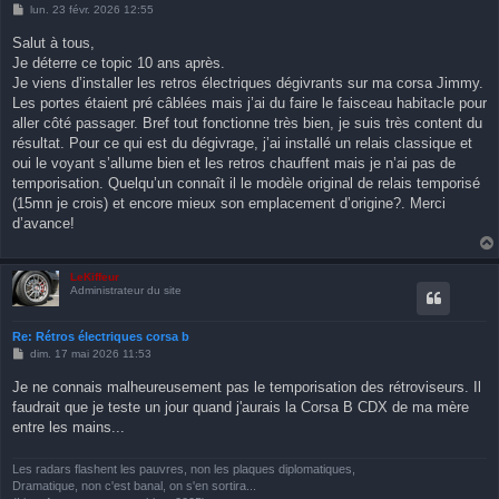
M
lun. 23 févr. 2026 12:55
e
s
Salut à tous,
s
Je déterre ce topic 10 ans après.
a
g
Je viens d’installer les retros électriques dégivrants sur ma corsa Jimmy.
e
Les portes étaient pré câblées mais j’ai du faire le faisceau habitacle pour
aller côté passager. Bref tout fonctionne très bien, je suis très content du
résultat. Pour ce qui est du dégivrage, j’ai installé un relais classique et
oui le voyant s’allume bien et les retros chauffent mais je n’ai pas de
temporisation. Quelqu’un connaît il le modèle original de relais temporisé
(15mn je crois) et encore mieux son emplacement d’origine?. Merci
d’avance!
LeKiffeur
Administrateur du site
Re: Rétros électriques corsa b
M
dim. 17 mai 2026 11:53
e
s
Je ne connais malheureusement pas le temporisation des rétroviseurs. Il
s
faudrait que je teste un jour quand j'aurais la Corsa B CDX de ma mère
a
g
entre les mains...
e
Les radars flashent les pauvres, non les plaques diplomatiques,
Dramatique, non c'est banal, on s'en sortira...