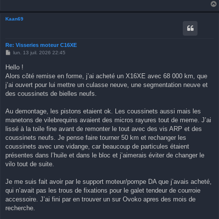
Kaan69
Re: Visseries moteur C16XE
M
lun. 13 juil. 2026 22:45
e
s
Hello !
s
Alors côté remise en forme, j’ai acheté un X16XE avec 68 000 km, que
a
g
j’ai ouvert pour lui mettre un culasse neuve, une segmentation neuve et
e
des coussinets de bielles neufs.
Au demontage, les pistons etaient ok. Les coussinets aussi mais les
manetons de vilebrequins avaient des micros rayures tout de meme. J’ai
lissé à la toile fine avant de remonter le tout avec des vis ARP et des
coussinets neufs. Je pense faire tourner 50 km et rechanger les
coussinets avec une vidange, car beaucoup de particules étaient
présentes dans l’huile et dans le bloc et j’aimerais éviter de changer le
vilo tout de suite.
Je me suis fait avoir par le support moteur/pompe DA que j’avais acheté,
qui n’avait pas les trous de fixations pour le galet tendeur de courroie
accessoire. J’ai fini par en trouver un sur Ovoko apres des mois de
recherche.