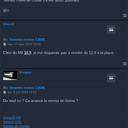
Jamais l'huile de coude n'a été aussi gratifiant.
@+.
Vince11
Re: Visseries moteur C16XE
M
mar. 17 mars 2026 09:20
e
s
C'est du M8
10.9
, je me risquerais pas à monter du 12.9 à la place.
s
a
g
e
Predator
Re: Visseries moteur C16XE
M
lun. 6 juil. 2026 14:54
e
s
Du neuf ici ? Ça avance la remise en forme ?
s
a
g
e
Corsa B GSi
Astra G OPC
Kangoo de chantier