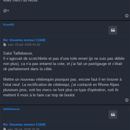
Mais merci du retour.
@+.
Kaan69
Re: Visseries moteur C16XE
M
sam. 25 juil. 2026 01:42
e
s
Salut Taillebasse,
s
Il s’agissait de scotchbrite et pas d’une toile emeri (je ne suis pas débile
a
g
non plus), ca n’a pas entamé la cote, et j’ai fait un pastigauge et c'était
e
ok parfaitement dans la cible.
Mettre un nouveau vilebrequin pourquoi pas, encore faut il en trouver à
l’etat neuf. La rectification de vilebrequi, j’ai contacté en Rhone Alpes
plusieurs pros, soit les mecs ne font plus ce type d'opération, soit ils
mettent 6 mois à le faire car trop de boulot.
tallilebasse
Re: Visseries moteur C16XE
M
mer. 29 juil. 2026 20:36