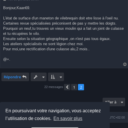
e
s
Bonjour,Kaan69.
s
a
g
L'état de surface d'un maneton de vilebrequin doit etre lisse à l'oeil nu.
e
Certaines revue spécialisées préconisent de pas y mettre les doigts.
Pourquoi un neuf,tu trouves un vieux moulin qui a fait un joint de culasse
et tu récupéres le vilo.
Ensuite selon la situation géographique ,on n'est pas tous égaux.
Les ateliers spécialisés ne sont légion chez moi.
Pour moi,une rectification d'une culasse alu,2 mois..
@+.
Répondre
1
2
Précédente
22 messages
Aller à
En poursuivant votre navigation, vous acceptez
Index du forum
Nous contacter
Heures au format
UTC+02:00
l’utilisation de cookies.
En savoir plus
Développé par
phpBB
® Forum Software © phpBB Limited