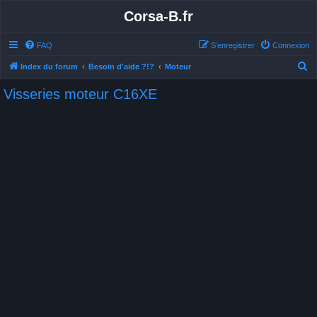
Corsa-B.fr
FAQ
S’enregistrer
Connexion
R
Index du forum
Besoin d'aide ?!?
Moteur
e
Visseries moteur C16XE
c
h
e
r
c
h
e
r