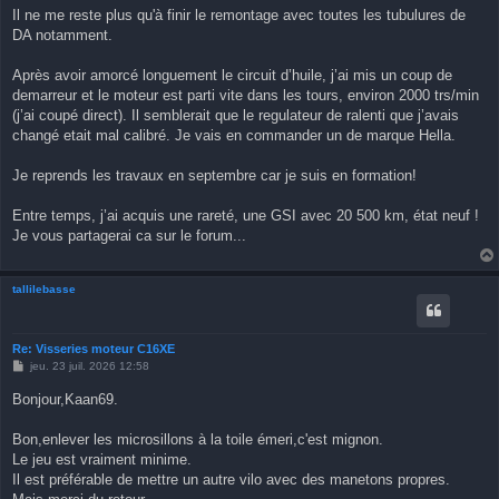
Il ne me reste plus qu'à finir le remontage avec toutes les tubulures de
DA notamment.
Après avoir amorcé longuement le circuit d’huile, j’ai mis un coup de
demarreur et le moteur est parti vite dans les tours, environ 2000 trs/min
(j’ai coupé direct). Il semblerait que le regulateur de ralenti que j’avais
changé etait mal calibré. Je vais en commander un de marque Hella.
Je reprends les travaux en septembre car je suis en formation!
Entre temps, j’ai acquis une rareté, une GSI avec 20 500 km, état neuf !
Je vous partagerai ca sur le forum...
tallilebasse
Re: Visseries moteur C16XE
M
jeu. 23 juil. 2026 12:58
e
s
Bonjour,Kaan69.
s
a
g
Bon,enlever les microsillons à la toile émeri,c'est mignon.
e
Le jeu est vraiment minime.
Il est préférable de mettre un autre vilo avec des manetons propres.