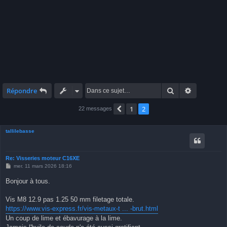
Rechercher
Recherche 
Répondre
1
2
Précédente
22 messages
tallilebasse
Re: Visseries moteur C16XE
M
mer. 11 mars 2026 18:16
e
s
Bonjour à tous.
s
a
g
Vis M8 12.9 pas 1.25 50 mm filetage totale.
e
https://www.vis-express.fr/vis-metaux-t ... -brut.html
Un coup de lime et ébavurage à la lime.