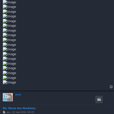
vin's
Re: Shoot des Nordistes
M
jeu. 12 mai 2011 16:15