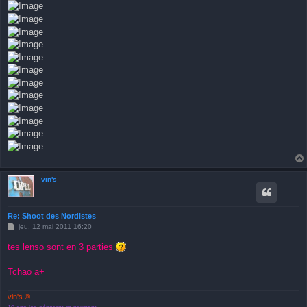
vin's
Re: Shoot des Nordistes
M
jeu. 12 mai 2011 16:20
e
s
tes lenso sont en 3 parties
s
a
g
Tchao a+
e
vin's ®