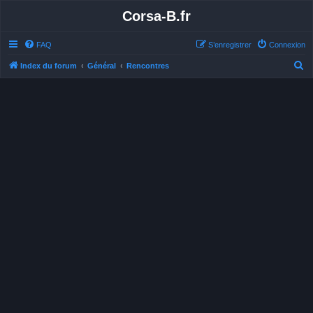
Corsa-B.fr
FAQ
S’enregistrer
Connexion
R
Index du forum
Général
Rencontres
e
c
h
e
r
c
h
e
r