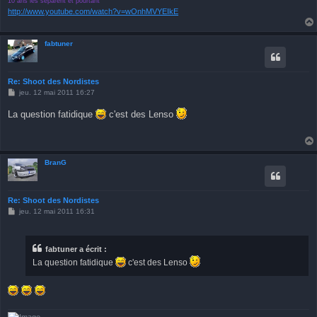
10 ans les séparent et pourtant
http://www.youtube.com/watch?v=wOnhMVYEIkE
fabtuner
Re: Shoot des Nordistes
M
jeu. 12 mai 2011 16:27
e
s
La question fatidique
c'est des Lenso
s
a
g
e
BranG
Re: Shoot des Nordistes
M
jeu. 12 mai 2011 16:31
e
s
s
a
fabtuner a écrit :
g
La question fatidique
c'est des Lenso
e