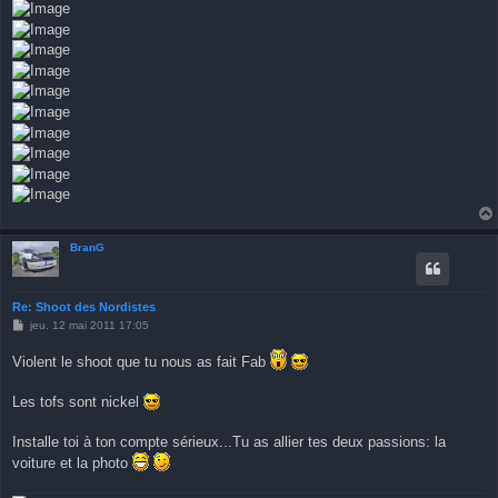
BranG
Re: Shoot des Nordistes
M
jeu. 12 mai 2011 17:05
e
s
Violent le shoot que tu nous as fait Fab
s
a
g
Les tofs sont nickel
e
Installe toi à ton compte sérieux...Tu as allier tes deux passions: la
voiture et la photo