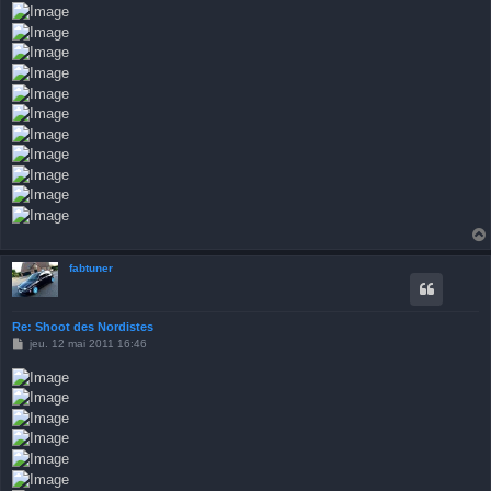
fabtuner
Re: Shoot des Nordistes
M
jeu. 12 mai 2011 16:46
e
s
s
a
g
e