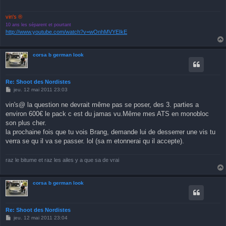
vin's ®
10 ans les séparent et pourtant
http://www.youtube.com/watch?v=wOnhMVYEIkE
corsa b german look
Re: Shoot des Nordistes
M
jeu. 12 mai 2011 23:03
e
s
vin's@ la question ne devrait même pas se poser, des 3. parties a
s
environ 600€ le pack c est du jamas vu.Même mes ATS en monobloc
a
g
son plus cher.
e
la prochaine fois que tu vois Brang, demande lui de desserrer une vis tu
verra se qu il va se passer. lol (sa m etonnerai qu il accepte).
raz le bitume et raz les ailes y a que sa de vrai
corsa b german look
Re: Shoot des Nordistes
M
jeu. 12 mai 2011 23:04
e