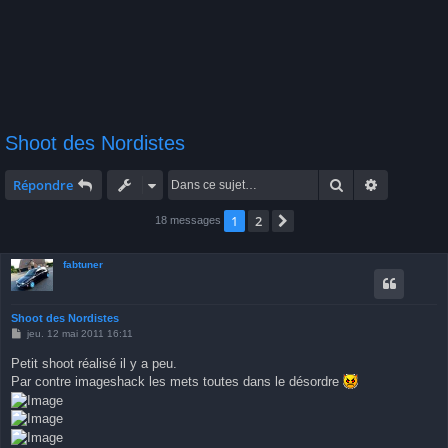
Shoot des Nordistes
Rechercher
Recherche 
Répondre
1
2
Suivante
18 messages
fabtuner
Shoot des Nordistes
M
jeu. 12 mai 2011 16:11
e
s
Petit shoot réalisé il y a peu.
s
Par contre imageshack les mets toutes dans le désordre
a
g
e