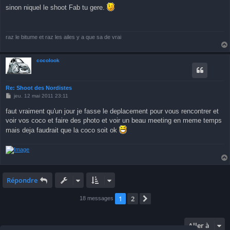
s
sinon niquel le shoot Fab tu gere.
s
a
g
e
raz le bitume et raz les ailes y a que sa de vrai
cocolook
Re: Shoot des Nordistes
M
jeu. 12 mai 2011 23:11
e
s
faut vraiment qu'un jour je fasse le deplacement pour vous rencontrer et
s
voir vos coco et faire des photo et voir un beau meeting en meme temps
a
g
mais deja faudrait que la coco soit ok
e
Répondre
1
2
Suivante
18 messages
Aller à