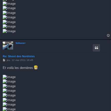
fabtuner
Re: Shoot des Nordistes
M
jeu. 12 mai 2011 16:45
e
s
Et voilà les dernières
s
a
g
e