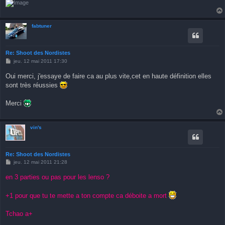
fabtuner
Re: Shoot des Nordistes
M
jeu. 12 mai 2011 17:30
e
s
Oui merci, j'essaye de faire ca au plus vite,cet en haute définition elles
s
sont très réussies
a
g
e
Merci
vin's
Re: Shoot des Nordistes
M
jeu. 12 mai 2011 21:28
e
s
en 3 parties ou pas pour les lenso ?
s
a
g
+1 pour que tu te mette a ton compte ca déboite a mort
e
Tchao a+