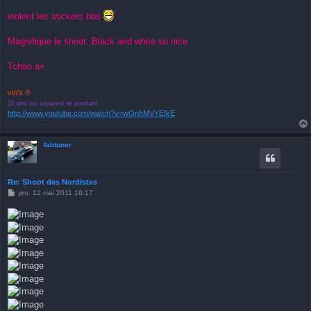
e
s
violent les stickers bbs
s
a
g
Magnifique le shoot..Black and white so nice
e
Tchao a+
vin's ®
10 ans les séparent et pourtant
http://www.youtube.com/watch?v=wOnhMVYEIkE
fabtuner
Re: Shoot des Nordistes
M
jeu. 12 mai 2011 16:17
e
s
s
a
g
e