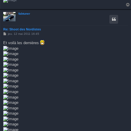
fabtuner
Re: Shoot des Nordistes
M
jeu. 12 mai 2011 16:45
e
s
Et voilà les dernières
s
a
g
e