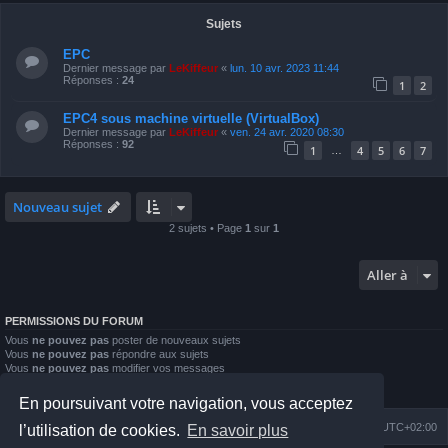
Sujets
EPC
Dernier message par
LeKiffeur
«
lun. 10 avr. 2023 11:44
Réponses :
24
1
2
EPC4 sous machine virtuelle (VirtualBox)
Dernier message par
LeKiffeur
«
ven. 24 avr. 2020 08:30
Réponses :
92
1
4
5
6
7
…
Nouveau sujet
2 sujets • Page
1
sur
1
Aller à
PERMISSIONS DU FORUM
Vous
ne pouvez pas
poster de nouveaux sujets
Vous
ne pouvez pas
répondre aux sujets
Vous
ne pouvez pas
modifier vos messages
Vous
ne pouvez pas
supprimer vos messages
Vous
ne pouvez pas
joindre des fichiers
En poursuivant votre navigation, vous acceptez
Index du forum
Nous contacter
Heures au format
UTC+02:00
l’utilisation de cookies.
En savoir plus