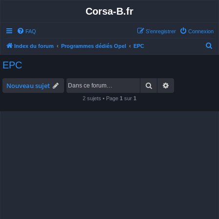
Corsa-B.fr
FAQ
S’enregistrer
Connexion
R
Index du forum
Programmes dédiés Opel
EPC
e
EPC
c
h
Rechercher
Recherche avan
Nouveau sujet
e
2 sujets • Page
1
sur
1
r
c
h
e
r